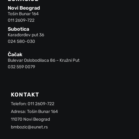
Novi Beograd
Tošin Bunar 164
011 2609-722
Subotica
Karađorđev put 36
024 580-030
Čačak
Bulevar Oslobodilaca 86 – Kružni Put
032 559 0079
KONTAKT
Telefon: 011 2609-722
Adresa: Tošin Bunar 164
11070 Novi Beograd
bmbozic@eunet.rs