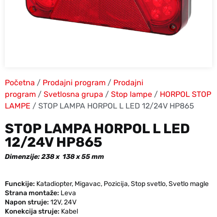
Početna
/
Prodajni program
/
Prodajni
program
/
Svetlosna grupa
/
Stop lampe
/
HORPOL STOP
LAMPE
/ STOP LAMPA HORPOL L LED 12/24V HP865
STOP LAMPA HORPOL L LED
12/24V HP865
Dimenzije: 238 x 138 x 55 mm
Funckije:
Katadiopter
,
Migavac
,
Pozicija
,
Stop svetlo
,
Svetlo magle
Strana montaže:
Leva
Napon struje:
12V
,
24V
Konekcija struje:
Kabel