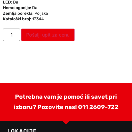
LED:
Da
Homologacija:
Da
Zemlja porekla:
Poljska
Kataloški broj:
13344
Pošalji upit za cenu
Potrebna vam je pomoć ili savet pri
izboru? Pozovite nas!
011 2609-722
LOKACIJE