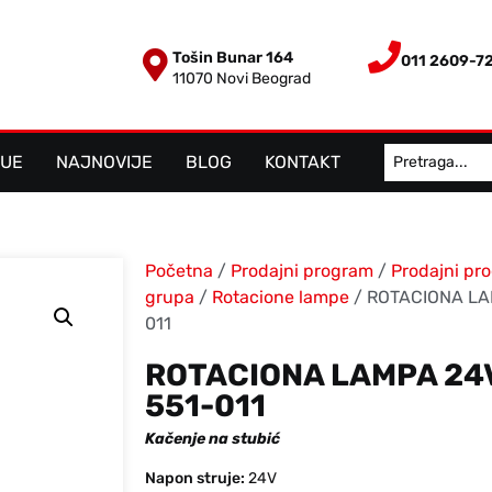
Tošin Bunar 164
011 2609-7
11070 Novi Beograd
LUE
NAJNOVIJE
BLOG
KONTAKT
Početna
/
Prodajni program
/
Prodajni pr
grupa
/
Rotacione lampe
/ ROTACIONA LA
011
ROTACIONA LAMPA 24V
551-011
Kačenje na stubić
Napon struje:
24V