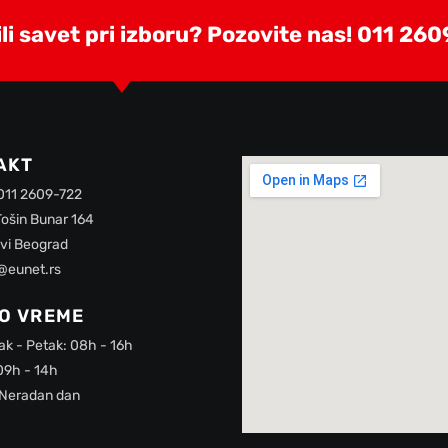
i savet pri izboru? Pozovite nas!
011 260
AKT
 011 2609-722
Tošin Bunar 164
vi Beograd
@eunet.rs
O VREME
ak - Petak: 08h - 16h
09h - 14h
 Neradan dan