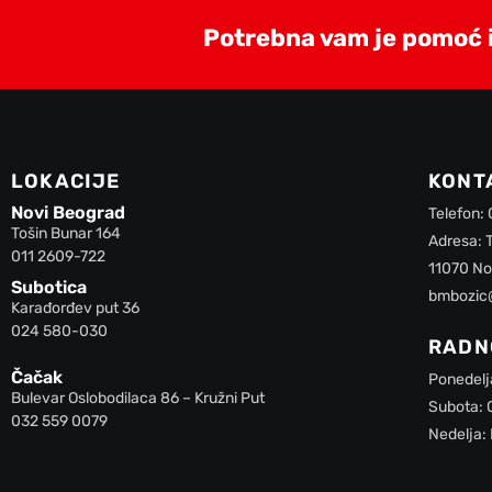
Potrebna vam je pomoć il
LOKACIJE
KONT
Novi Beograd
Telefon:
Tošin Bunar 164
Adresa: 
011 2609-722
11070 No
Subotica
bmbozic
Karađorđev put 36
024 580-030
RADN
Čačak
Ponedelj
Bulevar Oslobodilaca 86 – Kružni Put
Subota: 
032 559 0079
Nedelja: