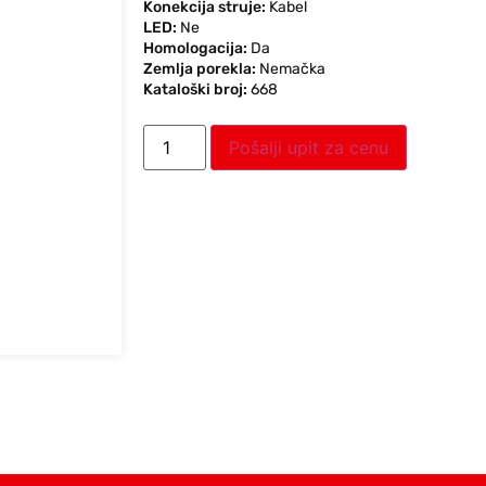
Konekcija struje:
Kabel
LED:
Ne
Homologacija:
Da
Zemlja porekla:
Nemačka
Kataloški broj:
668
Pošalji upit za cenu