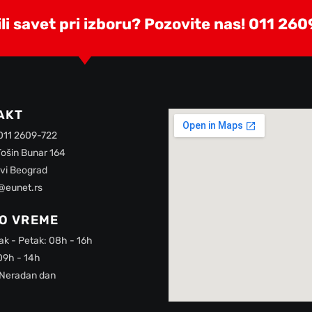
i savet pri izboru? Pozovite nas!
011 260
AKT
 011 2609-722
Tošin Bunar 164
vi Beograd
@eunet.rs
O VREME
ak - Petak: 08h - 16h
09h - 14h
 Neradan dan