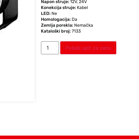
Napon struje:
12V
,
24V
Konekcija struje:
Kabel
LED:
Ne
Homologacija:
Da
Zemlja porekla:
Nemačka
Kataloški broj:
7133
Pošalji upit za cenu