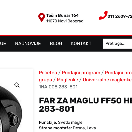
Tošin Bunar 164
011 2609-7
11070 Novi Beograd
LUE
NAJNOVIJE
BLOG
KONTAKT
Početna
/
Prodajni program
/
Prodajni pr
grupa
/
Maglenke
/
Univerzalne maglenke
1NA 008 283-801
FAR ZA MAGLU FF50 H
283-801
Funckije:
Svetlo magle
Strana montaže:
Desna
,
Leva