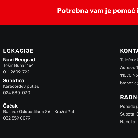
Potrebna vam je pomoć il
LOKACIJE
KONT
Novi Beograd
Telefon:
Tošin Bunar 164
Adresa: 
011 2609-722
11070 No
Subotica
bmbozic
Karađorđev put 36
024 580-030
RADN
Čačak
Ponedelj
Bulevar Oslobodilaca 86 – Kružni Put
Subota: 
032 559 0079
Nedelja: