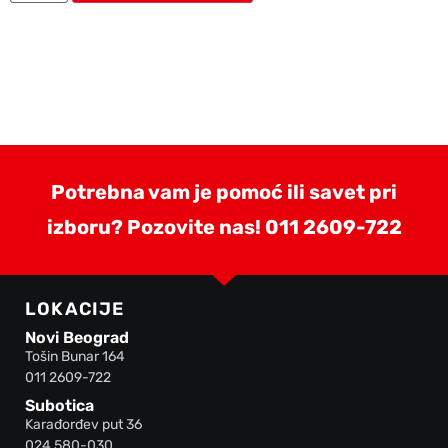
Potrebna vam je pomoć ili savet pri
izboru? Pozovite nas!
011 2609-722
LOKACIJE
Novi Beograd
Tošin Bunar 164
011 2609-722
Subotica
Karađorđev put 36
024 580-030