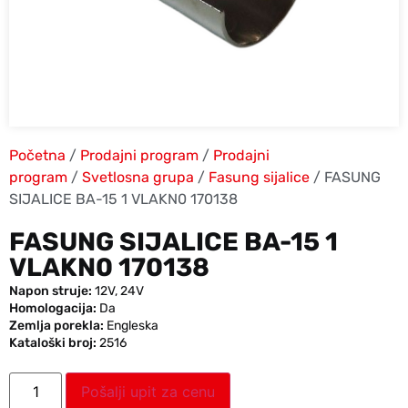
Početna
/
Prodajni program
/
Prodajni
program
/
Svetlosna grupa
/
Fasung sijalice
/ FASUNG
SIJALICE BA-15 1 VLAKN0 170138
FASUNG SIJALICE BA-15 1
VLAKN0 170138
Napon struje:
12V
,
24V
Homologacija:
Da
Zemlja porekla:
Engleska
Kataloški broj:
2516
Pošalji upit za cenu