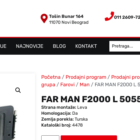
Tošin Bunar 164
011 2609-7
11070 Novi Beograd
LUE
NAJNOVIJE
BLOG
KONTAKT
Početna
/
Prodajni program
/
Prodajni pr
grupa
/
Farovi
/
Man
/ FAR MAN F2000 L 
FAR MAN F2000 L 505
Strana montaže:
Leva
Homologacija:
Da
Zemlja porekla:
Turska
Kataloški broj:
4478