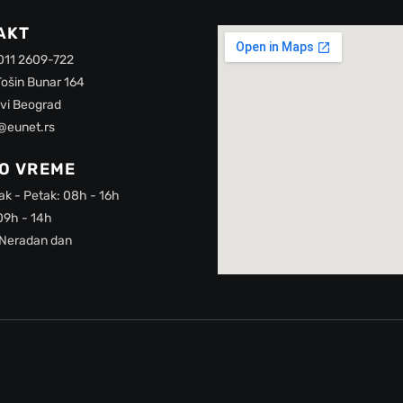
AKT
 011 2609-722
Tošin Bunar 164
vi Beograd
@eunet.rs
O VREME
ak - Petak: 08h - 16h
09h - 14h
 Neradan dan