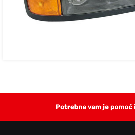
Potrebna vam je pomoć il