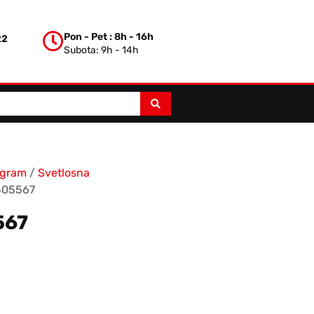
Pon - Pet : 8h - 16h
22
Subota: 9h - 14h
ogram
/
Svetlosna
505567
567