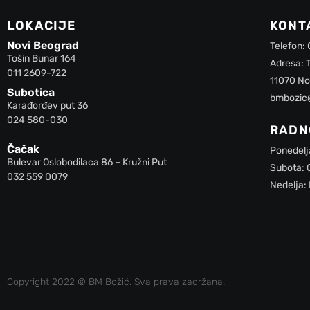
LOKACIJE
KONT
Novi Beograd
Telefon:
Tošin Bunar 164
Adresa: 
011 2609-722
11070 No
Subotica
bmbozic
Karađorđev put 36
024 580-030
RADN
Čačak
Ponedelj
Bulevar Oslobodilaca 86 – Kružni Put
Subota: 
032 559 0079
Nedelja:
Copyright 2022 © BM Božić. Sva prava zadržana.