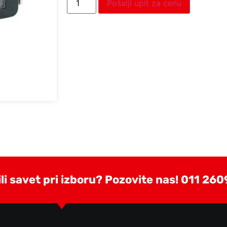
Pošalji upit za cenu
i savet pri izboru? Pozovite nas!
011 260