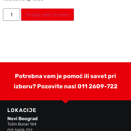
Pošalji upit za cenu
Potrebna vam je pomoć ili savet pri
izboru? Pozovite nas!
011 2609-722
LOKACIJE
Novi Beograd
Tošin Bunar 164
011 2609-722