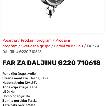
Početna
/
Prodajni program
/
Prodajni
program
/
Svetlosna grupa
/
Farovi za daljinu
/ FAR ZA
DALJINU Ø220 710618
FAR ZA DALJINU Ø220 710618
Funckije:
Dugo svetlo
Strana montaže:
Desna
,
Leva
Napon struje:
12V
,
24V
Konekcija struje:
Kabel
LED:
Ne
Homologacija:
Da
Zemlja porekla:
Turska
Kataloški broj:
13583