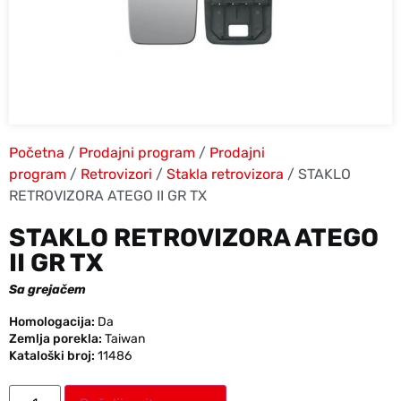
Početna
/
Prodajni program
/
Prodajni
program
/
Retrovizori
/
Stakla retrovizora
/ STAKLO
RETROVIZORA ATEGO II GR TX
STAKLO RETROVIZORA ATEGO
II GR TX
Sa grejačem
Homologacija:
Da
Zemlja porekla:
Taiwan
Kataloški broj:
11486