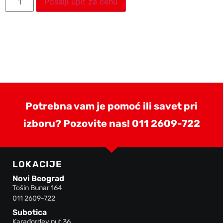
Pošalji upit za cenu
Potrebna vam je pomoć ili savet pri
izboru? Pozovite nas!
011 2609-722
LOKACIJE
Novi Beograd
Tošin Bunar 164
011 2609-722
Subotica
Karađorđev put 36