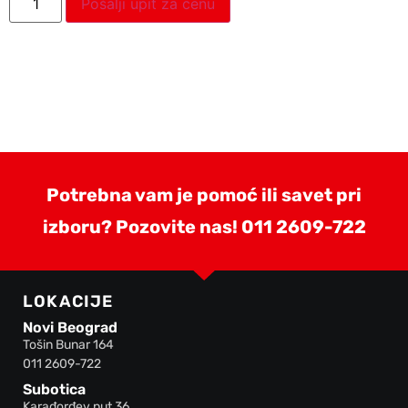
Pošalji upit za cenu
Potrebna vam je pomoć ili savet pri
izboru? Pozovite nas!
011 2609-722
LOKACIJE
Novi Beograd
Tošin Bunar 164
011 2609-722
Subotica
Karađorđev put 36