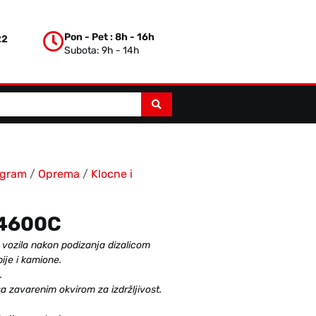
Pon - Pet : 8h - 16h
22
Subota: 9h - 14h
ogram
/
Oprema
/
Klocne i
 4600C
g vozila nakon podizanja dizalicom
bije i kamione.
.
a zavarenim okvirom za izdržljivost.