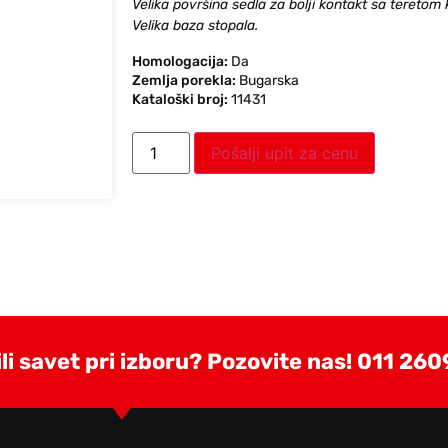
Velika površina sedla za bolji kontakt sa teretom 
Velika baza stopala.
Homologacija:
Da
Zemlja porekla:
Bugarska
Kataloški broj:
11431
Pošalji upit za cenu
i savet pri izboru? Pozovite nas!
011 260