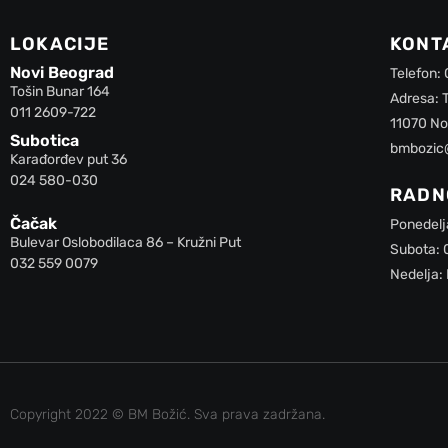
LOKACIJE
KONT
Novi Beograd
Telefon:
Tošin Bunar 164
Adresa: 
011 2609-722
11070 No
Subotica
bmbozic
Karađorđev put 36
024 580-030
RADN
Čačak
Ponedelj
Bulevar Oslobodilaca 86 – Kružni Put
Subota: 
032 559 0079
Nedelja:
Copyright 2022 © BM Božić. Sva prava zadržana.