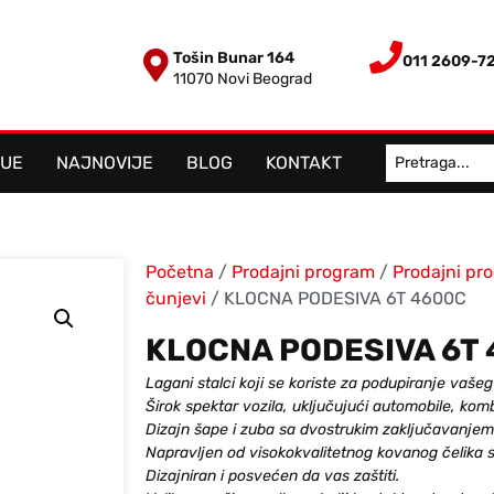
Tošin Bunar 164
011 2609-7
11070 Novi Beograd
LUE
NAJNOVIJE
BLOG
KONTAKT
Početna
/
Prodajni program
/
Prodajni pr
čunjevi
/ KLOCNA PODESIVA 6T 4600C
KLOCNA PODESIVA 6T
Lagani stalci koji se koriste za podupiranje vaše
Širok spektar vozila, uključujući automobile, kom
Dizajn šape i zuba sa dvostrukim zaključavanjem
Napravljen od visokokvalitetnog kovanog čelika s
Dizajniran i posvećen da vas zaštiti.