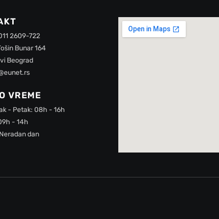
AKT
 011 2609-722
Tošin Bunar 164
vi Beograd
@eunet.rs
O VREME
ak - Petak: 08h - 16h
09h - 14h
 Neradan dan