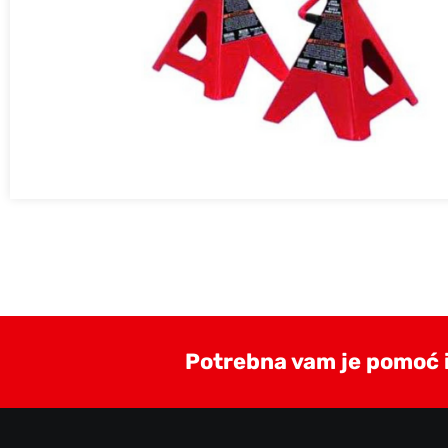
Potrebna vam je pomoć il