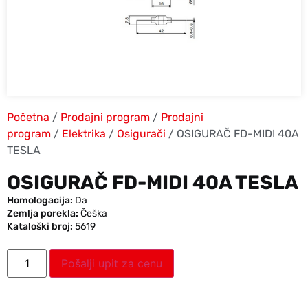
Početna
/
Prodajni program
/
Prodajni
program
/
Elektrika
/
Osigurači
/ OSIGURAČ FD-MIDI 40A
TESLA
OSIGURAČ FD-MIDI 40A TESLA
Homologacija:
Da
Zemlja porekla:
Češka
Kataloški broj:
5619
Pošalji upit za cenu