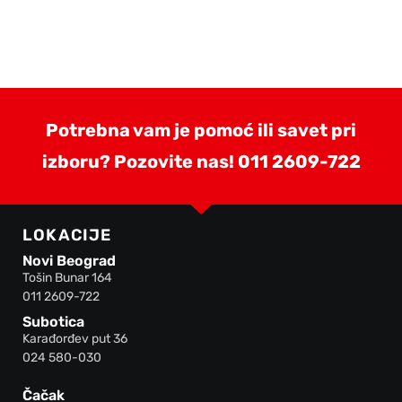
Potrebna vam je pomoć ili savet pri
izboru? Pozovite nas!
011 2609-722
LOKACIJE
Novi Beograd
Tošin Bunar 164
011 2609-722
Subotica
Karađorđev put 36
024 580-030
Čačak