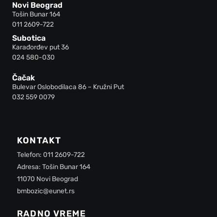
Novi Beograd
Tošin Bunar 164
011 2609-722
Subotica
Karađorđev put 36
024 580-030
Čačak
Bulevar Oslobodilaca 86 – Kružni Put
032 559 0079
KONTAKT
Telefon: 011 2609-722
Adresa: Tošin Bunar 164
11070 Novi Beograd
bmbozic@eunet.rs
RADNO VREME