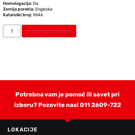
Homologacija:
Da
Zemlja porekla:
Engleska
Kataloški broj:
9646
Pošalji upit za cenu
Potrebna vam je pomoć ili savet pri
izboru? Pozovite nas!
011 2609-722
LOKACIJE