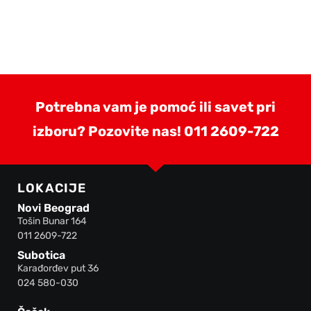
Potrebna vam je pomoć ili savet pri
izboru? Pozovite nas!
011 2609-722
LOKACIJE
Novi Beograd
Tošin Bunar 164
011 2609-722
Subotica
Karađorđev put 36
024 580-030