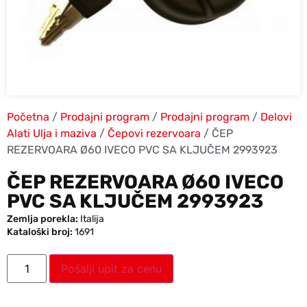
Početna
/
Prodajni program
/
Prodajni program
/
Delovi
Alati Ulja i maziva
/
Čepovi rezervoara
/ ČEP
REZERVOARA Ø60 IVECO PVC SA KLJUČEM 2993923
ČEP REZERVOARA Ø60 IVECO
PVC SA KLJUČEM 2993923
Zemlja porekla:
Italija
Kataloški broj:
1691
Pošalji upit za cenu