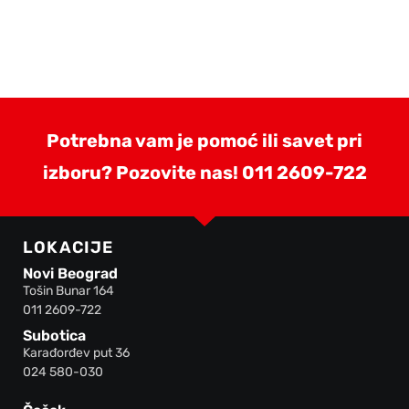
Potrebna vam je pomoć ili savet pri
izboru? Pozovite nas!
011 2609-722
LOKACIJE
Novi Beograd
Tošin Bunar 164
011 2609-722
Subotica
Karađorđev put 36
024 580-030