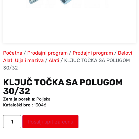
Početna
/
Prodajni program
/
Prodajni program
/
Delovi
Alati Ulja i maziva
/
Alati
/ KLJUČ TOČKA SA POLUGOM
30/32
KLJUČ TOČKA SA POLUGOM
30/32
Zemlja porekla:
Poljska
Kataloški broj:
13046
Pošalji upit za cenu