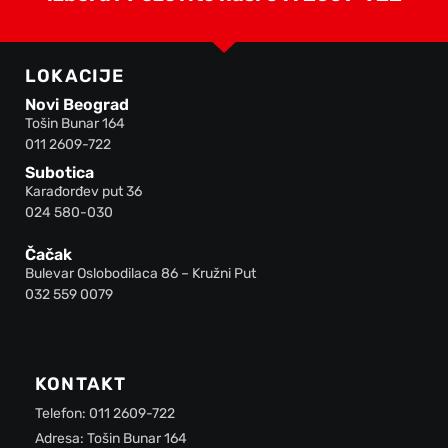
LOKACIJE
Novi Beograd
Tošin Bunar 164
011 2609-722
Subotica
Karađorđev put 36
024 580-030
Čačak
Bulevar Oslobodilaca 86 – Kružni Put
032 559 0079
KONTAKT
Telefon: 011 2609-722
Adresa: Tošin Bunar 164