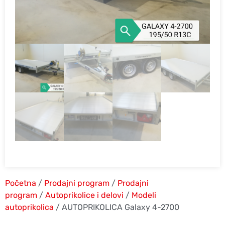
Početna
/
Prodajni program
/
Prodajni
program
/
Autoprikolice i delovi
/
Modeli
autoprikolica
/ AUTOPRIKOLICA Galaxy 4-2700