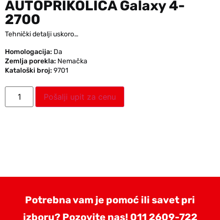
AUTOPRIKOLICA Galaxy 4-
2700
Tehnički detalji uskoro…
Homologacija:
Da
Zemlja porekla:
Nemačka
Kataloški broj:
9701
Pošalji upit za cenu
Potrebna vam je pomoć ili savet pri
izboru? Pozovite nas!
011 2609-722