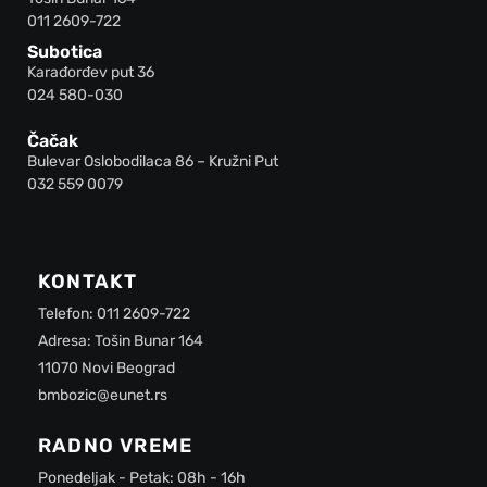
011 2609-722
Subotica
Karađorđev put 36
024 580-030
Čačak
Bulevar Oslobodilaca 86 – Kružni Put
032 559 0079
KONTAKT
Telefon: 011 2609-722
Adresa: Tošin Bunar 164
11070 Novi Beograd
bmbozic@eunet.rs
RADNO VREME
Ponedeljak - Petak: 08h - 16h