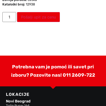
Kataloški broj:
12938
Pošalji upit za cenu
Potrebna vam je pomoć ili savet pri
izboru? Pozovite nas!
011 2609-722
LOKACIJE
Novi Beograd
Tošin Bunar 164