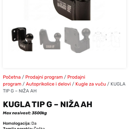
Početna
/
Prodajni program
/
Prodajni
program
/
Autoprikolice i delovi
/
Kugle za vuču
/ KUGLA
TIP G – NIŽA AH
KUGLA TIP G – NIŽA AH
Max nosivost: 3500kg
Homologacija:
Da
Zemlja porekla:
Češka