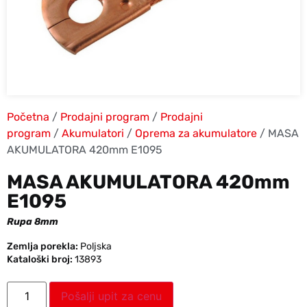
Početna
/
Prodajni program
/
Prodajni
program
/
Akumulatori
/
Oprema za akumulatore
/ MASA
AKUMULATORA 420mm E1095
MASA AKUMULATORA 420mm
E1095
Rupa 8mm
Zemlja porekla:
Poljska
Kataloški broj:
13893
Pošalji upit za cenu