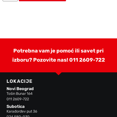
Potrebna vam je pomoć ili savet pri
izboru? Pozovite nas!
011 2609-722
LOKACIJE
Novi Beograd
Tošin Bunar 164
011 2609-722
Subotica
Karađorđev put 36
024 580-030